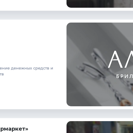
чение денежных средств и
тв
армаркет»