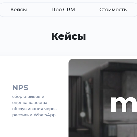
Кейсы
Про CRM
Стоимость
Кейсы
NPS
сбор отзывов и
оценка качества
обслуживания через
рассылки WhatsApp