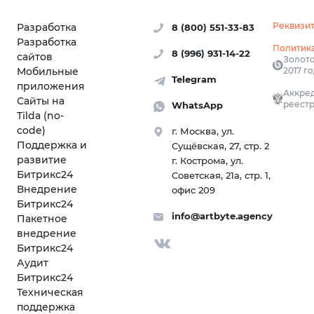
Реквизи
Разработка
8 (800) 551-33-83
Разработка
Политик
8 (996) 931-14-22
сайтов
Золото
Мобильные
2017 г
Telegram
приложения
Аккред
Сайты на
реестр
WhatsApp
Tilda (no-
code)
г. Москва, ул.
Поддержка и
Сущёвская, 27, стр. 2
развитие
г. Кострома, ул.
Битрикс24
Советская, 21а, стр. 1,
Внедрение
офис 209
Битрикс24
info@artbyte.agency
Пакетное
внедрение
Битрикс24
Аудит
Битрикс24
Техническая
поддержка