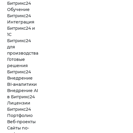
Битрикс24
Обучение
Битрикс24
Интеграция
Битрикс24 и
1С
Битрикс24
для
производства
Готовые
решения
Битрикс24
Внедрение
BI-аналитики
Внедрение AI
в Битрикс24
Лицензии
Битрикс24
Портфолио
Веб-проекты
Сайты no-