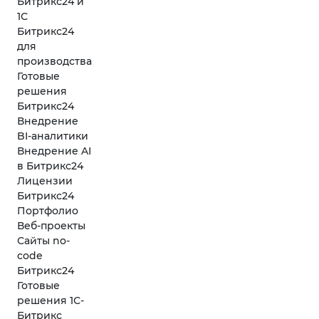
Битрикс24 и
1С
Битрикс24
для
производства
Готовые
решения
Битрикс24
Внедрение
BI-аналитики
Внедрение AI
в Битрикс24
Лицензии
Битрикс24
Портфолио
Веб-проекты
Сайты no-
code
Битрикс24
Готовые
решения 1С-
Битрикс