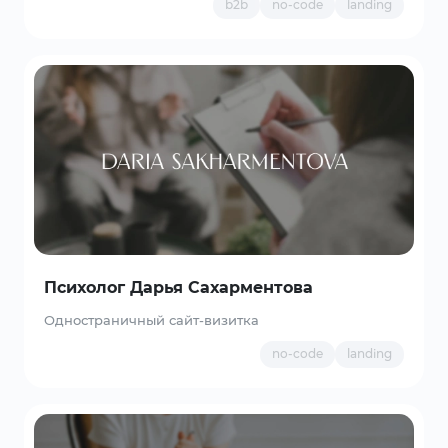
b2b
no-code
landing
Психолог Дарья Сахарментова
Одностраничный сайт-визитка
no-code
landing