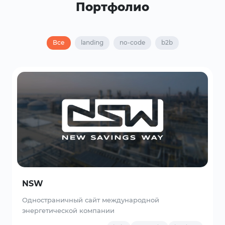
Портфолио
Все
landing
no-code
b2b
NSW
Одностраничный сайт международной
энергетической компании