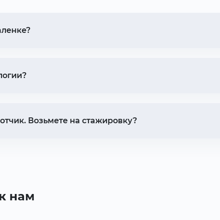
аленке?
логии?
тчик. Возьмете на стажировку?
к нам