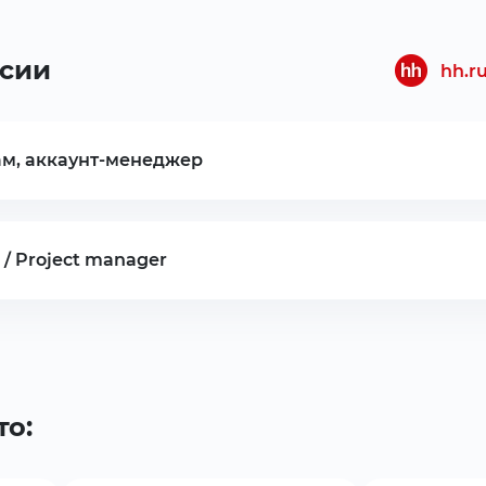
сии
hh.r
м, аккаунт-менеджер
/ Project manager
то: