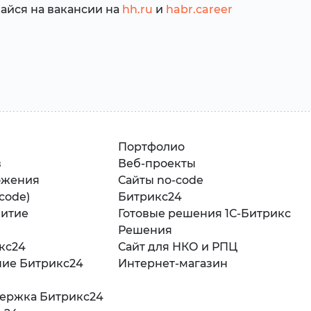
айся на вакансии на
hh.ru
и
habr.career
Портфолио
в
Веб-проекты
ожения
Сайты no-code
-code)
Битрикс24
витие
Готовые решения 1С-Битрикс
Решения
кс24
Сайт для НКО и РПЦ
ние Битрикс24
Интернет-магазин
держка Битрикс24