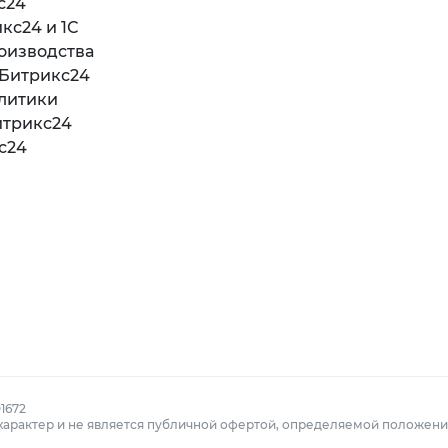
с24
кс24 и 1С
оизводства
 Битрикс24
литики
итрикс24
с24
1672
характер и не является публичной офертой, определяемой положения