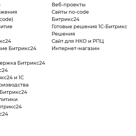
в
Веб-проекты
ожения
Сайты no-code
-code)
Битрикс24
витие
Готовые решения 1С-Битрикс
Решения
кс24
Сайт для НКО и РПЦ
ние Битрикс24
Интернет-магазин
держка Битрикс24
с24
кс24 и 1С
оизводства
 Битрикс24
литики
итрикс24
с24