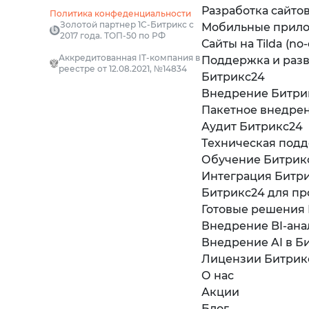
Разработка сайто
Политика конфеденциальности
Золотой партнер 1С-Битрикс с
Мобильные прил
2017 года. ТОП-50 по РФ
Сайты на Tilda (no
Аккредитованная IT-компания в
Поддержка и раз
реестре от 12.08.2021, №14834
Битрикс24
Внедрение Битри
Пакетное внедре
Аудит Битрикс24
Техническая под
Обучение Битрик
Интеграция Битри
Битрикс24 для пр
Готовые решения
Внедрение BI-ана
Внедрение AI в Б
Лицензии Битрик
О нас
Акции
Блог