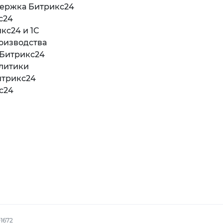
держка Битрикс24
с24
кс24 и 1С
оизводства
 Битрикс24
литики
итрикс24
с24
1672