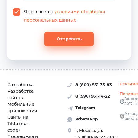
Я согласен с
условиями обработки
персональных данных
Отправить
Реквизи
Разработка
8 (800) 551-33-83
Разработка
Политик
8 (996) 931-14-22
сайтов
Золото
Мобильные
2017 г
Telegram
приложения
Аккред
Сайты на
реестр
WhatsApp
Tilda (no-
code)
г. Москва, ул.
Поддержка и
Сущёвская, 27, стр. 2