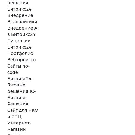
решения
Битрикс24
Внедрение
BI-аналитики
Внедрение AI
в Битрикс24
Лицензии
Битрикс24
Портфолио
Веб-проекты
Сайты no-
code
Битрикс24
Готовые
решения 1С-
Битрикс
Решения
Сайт для НКО
и РПЦ
Интернет-
магазин