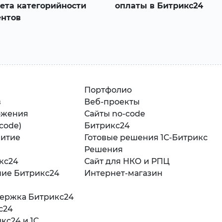
ета категорийности
оплаты в Битрикс24
ентов
Портфолио
в
Веб-проекты
ожения
Сайты no-code
-code)
Битрикс24
витие
Готовые решения 1С-Битрикс
Решения
кс24
Сайт для НКО и РПЦ
ние Битрикс24
Интернет-магазин
держка Битрикс24
с24
кс24 и 1С