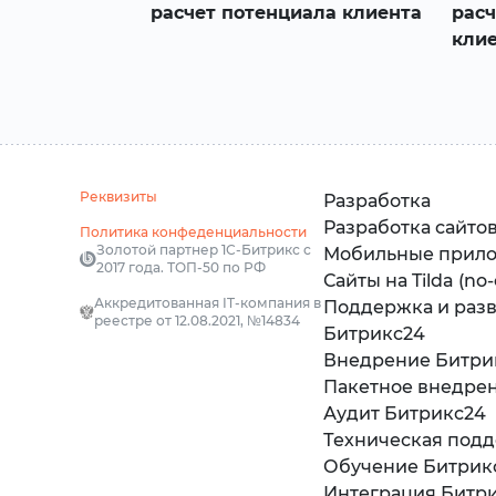
одежды на
расчет потенциала клиента
расч
4
кли
Реквизиты
Разработка
Разработка сайто
Политика конфеденциальности
Золотой партнер 1С-Битрикс с
Мобильные прил
2017 года. ТОП-50 по РФ
Сайты на Tilda (no
Аккредитованная IT-компания в
Поддержка и раз
реестре от 12.08.2021, №14834
Битрикс24
Внедрение Битри
Пакетное внедре
Аудит Битрикс24
Техническая под
Обучение Битрик
Интеграция Битри