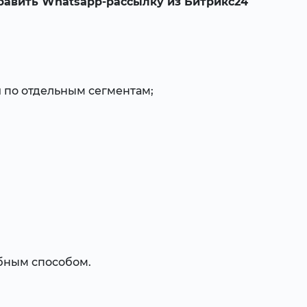
равить Whatsapp-рассылку из Битрикс24
 по отдельным сегментам;
бным способом.